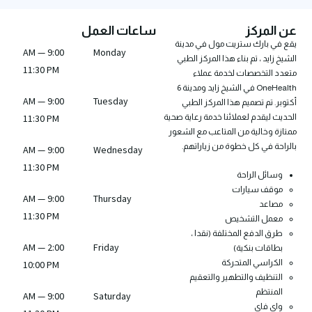
عن المركز
ساعات العمل
يقع في بارك ستريت مول في مدينة
9:00 AM —
Monday
الشيخ زايد ، تم بناء هذا المركز الطبي
11:30 PM
متعدد التخصصات لخدمة عملاء
OneHealth في الشيخ زايد ومدينة 6
9:00 AM —
Tuesday
أكتوبر. تم تصميم هذا المركز الطبي
الحديث ليقدم لعملائنا خدمة رعاية صحية
11:30 PM
ممتازة وخالية من المتاعب مع الشعور
بالراحة في كل خطوة من زياراتهم.
9:00 AM —
Wednesday
11:30 PM
وسائل الراحة
موقف سيارات
9:00 AM —
Thursday
مصاعد
11:30 PM
معمل التشخيص
طرق الدفع المختلفة (نقدا ،
2:00 AM —
Friday
بطاقات بنكية)
الكراسي المتحركة
10:00 PM
التنظيف والتطهير والتعقيم
المنتظم
9:00 AM —
Saturday
واي فاي