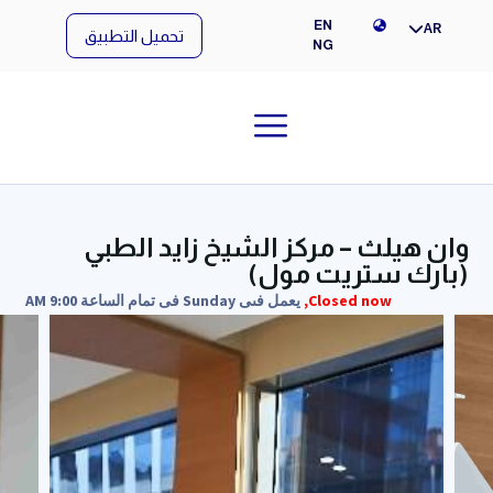
NG
EN
AR
تحميل التطبيق
NG
وان هيلث – مركز الشيخ زايد الطبي
(بارك ستريت مول)
Closed now,
يعمل فىى Sunday فى تمام الساعة 9:00 AM