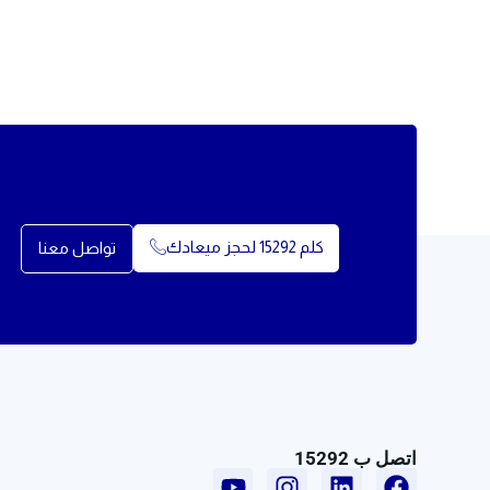
كلم 15292 لحجز ميعادك
تواصل معنا
اتصل ب 15292